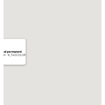
local permanent
auvezin - #_TAGCOLOR