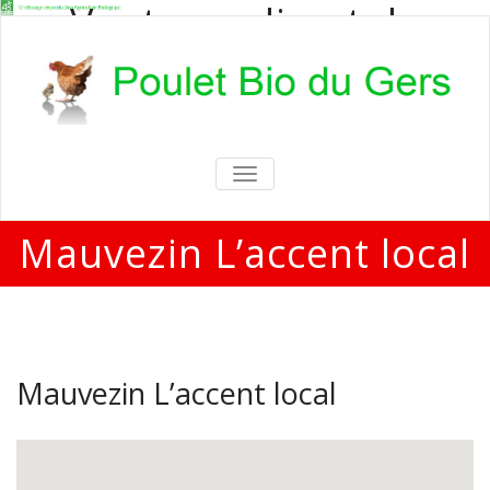
Vente en direct de
poulets bio
Vente en direct de poulets bio aux
particuliers et professionnels
TOGGLE
NAVIGATION
Mauvezin L’accent local
Mauvezin L’accent local