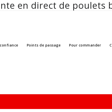
nte en direct de poulets 
ct de poulets bio aux particuliers et 
 confiance
Points de passage
Pour commander
C