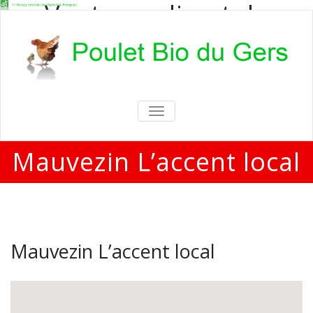
Vente en direct de
poulets bio
Vente en direct de poulets bio aux
particuliers et professionnels
TOGGLE
NAVIGATION
Mauvezin L’accent local
Mauvezin L’accent local