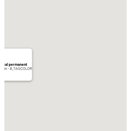
local permanent
auvezin - #_TAGCOLOR