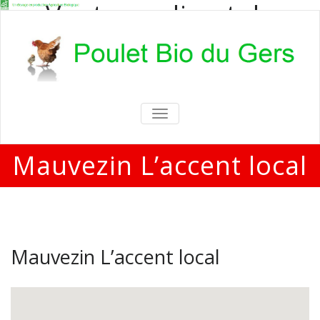
Vente en direct de
poulets bio
Vente en direct de poulets bio aux
particuliers et professionnels
TOGGLE
NAVIGATION
Mauvezin L’accent local
Mauvezin L’accent local