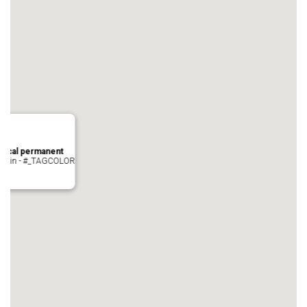
local permanent
auvezin - #_TAGCOLOR