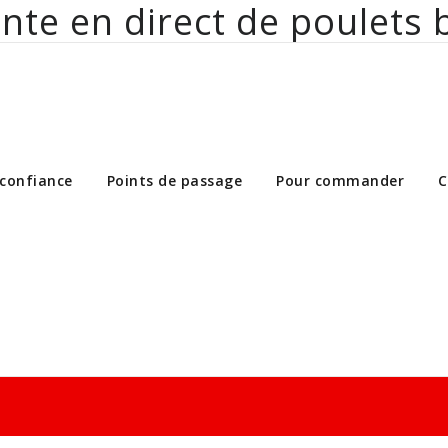
nte en direct de poulets 
ct de poulets bio aux particuliers et 
 confiance
Points de passage
Pour commander
C