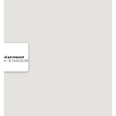
local permanent
auvezin - #_TAGCOLOR