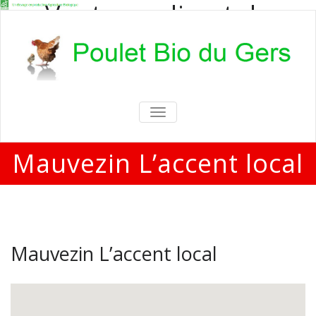
Vente en direct de
poulets bio
Vente en direct de poulets bio aux
particuliers et professionnels
TOGGLE
NAVIGATION
Mauvezin L’accent local
Mauvezin L’accent local