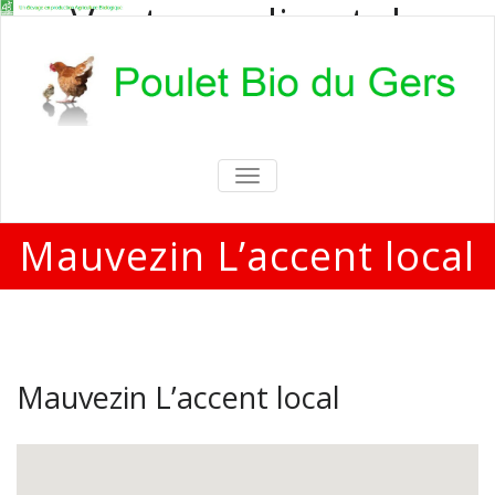
Vente en direct de
poulets bio
Vente en direct de poulets bio aux
particuliers et professionnels
TOGGLE
NAVIGATION
Mauvezin L’accent local
Mauvezin L’accent local