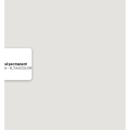
local permanent
auvezin - #_TAGCOLOR