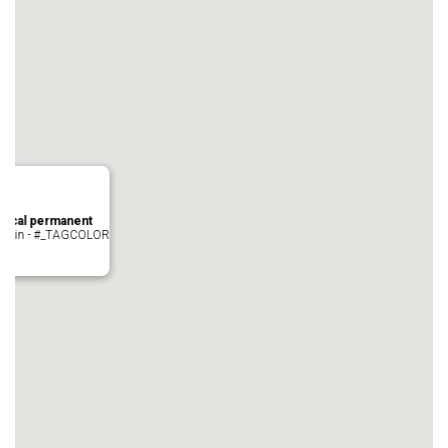
local permanent
auvezin - #_TAGCOLOR