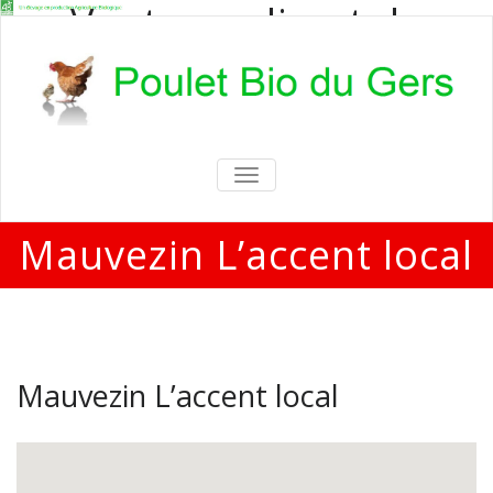
Vente en direct de
poulets bio
Vente en direct de poulets bio aux
particuliers et professionnels
TOGGLE
NAVIGATION
Mauvezin L’accent local
Mauvezin L’accent local