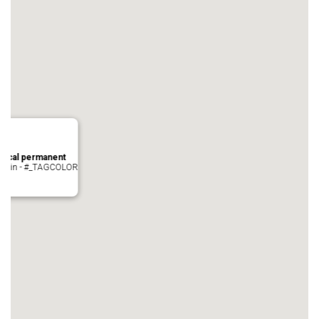
local permanent
auvezin - #_TAGCOLOR