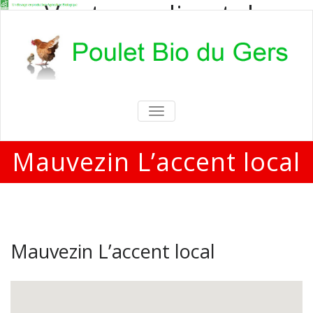
Vente en direct de
poulets bio
Vente en direct de poulets bio aux
particuliers et professionnels
TOGGLE
NAVIGATION
Mauvezin L’accent local
Mauvezin L’accent local