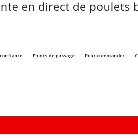
nte en direct de poulets 
ct de poulets bio aux particuliers et 
 confiance
Points de passage
Pour commander
C