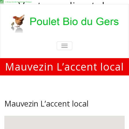
Vente en direct de
poulets bio
Vente en direct de poulets bio aux
particuliers et professionnels
TOGGLE
NAVIGATION
Mauvezin L’accent local
Mauvezin L’accent local