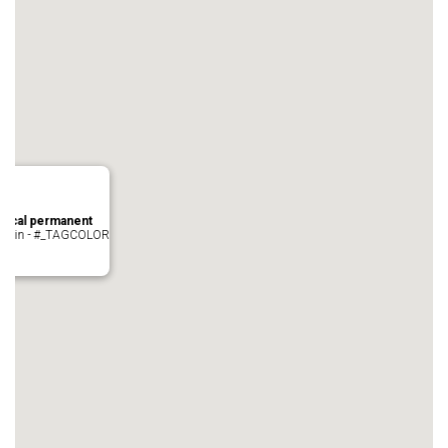
local permanent
auvezin - #_TAGCOLOR