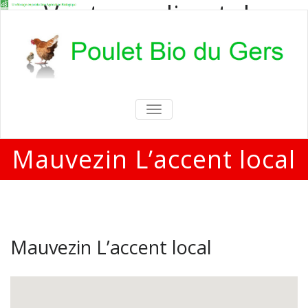
Vente en direct de
poulets bio
Vente en direct de poulets bio aux
particuliers et professionnels
TOGGLE
NAVIGATION
Mauvezin L’accent local
Mauvezin L’accent local