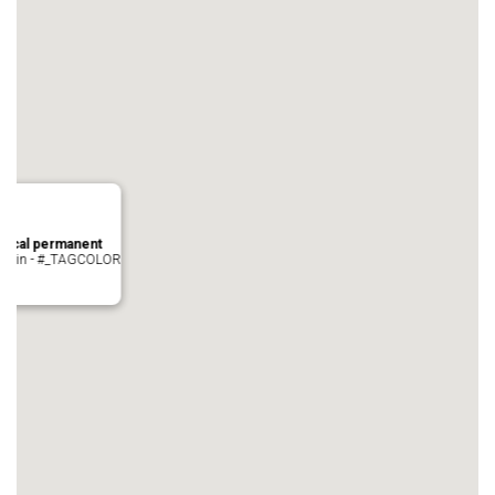
local permanent
auvezin - #_TAGCOLOR