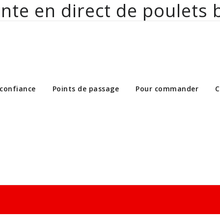
nte en direct de poulets 
ct de poulets bio aux particuliers et 
 confiance
Points de passage
Pour commander
C