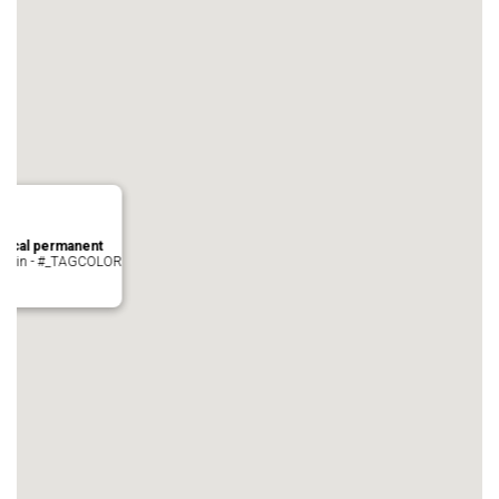
local permanent
auvezin - #_TAGCOLOR