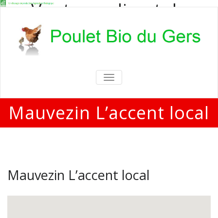
Vente en direct de
poulets bio
Vente en direct de poulets bio aux
particuliers et professionnels
TOGGLE
NAVIGATION
Mauvezin L’accent local
Mauvezin L’accent local