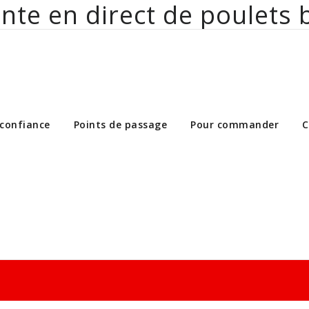
nte en direct de poulets 
ct de poulets bio aux particuliers et 
 confiance
Points de passage
Pour commander
C