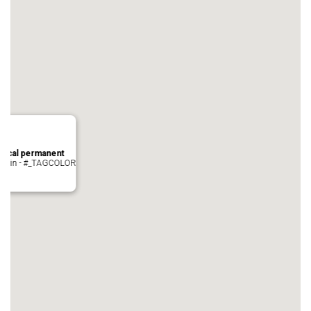
local permanent
auvezin - #_TAGCOLOR