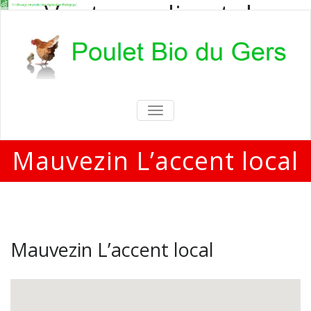
Vente en direct de
poulets bio
Vente en direct de poulets bio aux
particuliers et professionnels
TOGGLE
NAVIGATION
Mauvezin L’accent local
Mauvezin L’accent local