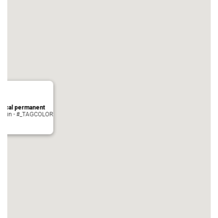
local permanent
auvezin - #_TAGCOLOR