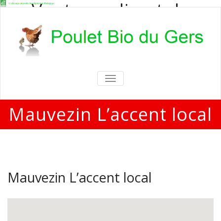
Vente en direct de
poulets bio
Vente en direct de poulets bio aux
particuliers et professionnels
TOGGLE
NAVIGATION
Mauvezin L’accent local
Mauvezin L’accent local