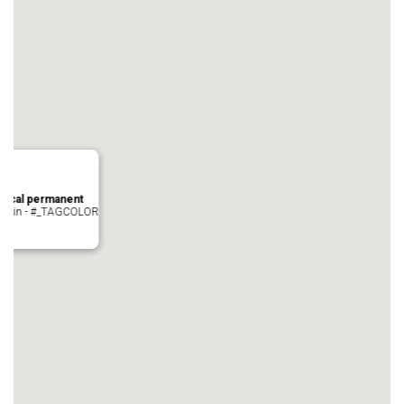
local permanent
auvezin - #_TAGCOLOR