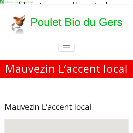
Vente en direct de
poulets bio
Vente en direct de poulets bio aux
particuliers et professionnels
TOGGLE
NAVIGATION
Mauvezin L’accent local
Mauvezin L’accent local