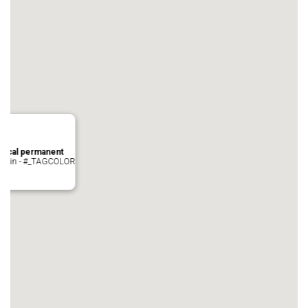
local permanent
auvezin - #_TAGCOLOR