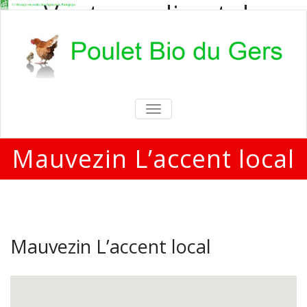
Vente en direct de
poulets bio
Vente en direct de poulets bio aux
particuliers et professionnels
TOGGLE
NAVIGATION
Mauvezin L’accent local
Mauvezin L’accent local