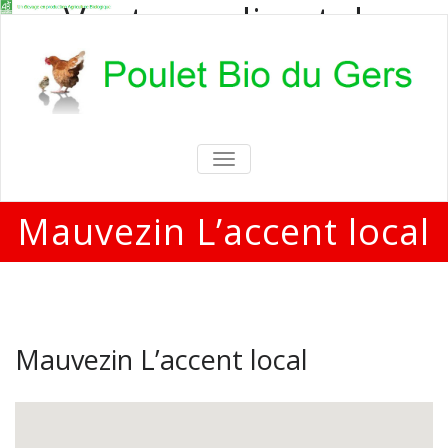
Vente en direct de
poulets bio
Vente en direct de poulets bio aux
particuliers et professionnels
TOGGLE
NAVIGATION
Mauvezin L’accent local
Mauvezin L’accent local