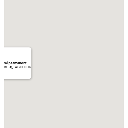
local permanent
auvezin - #_TAGCOLOR