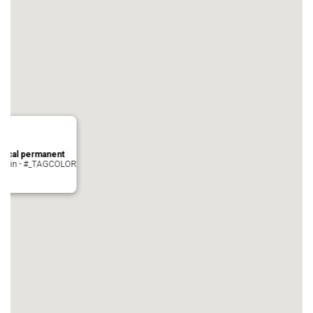
local permanent
auvezin - #_TAGCOLOR