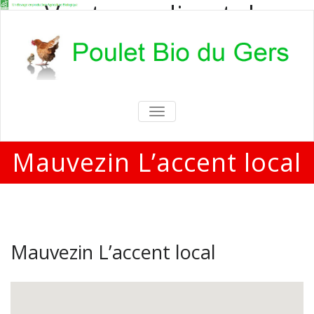
Vente en direct de
poulets bio
Vente en direct de poulets bio aux
particuliers et professionnels
TOGGLE
NAVIGATION
Mauvezin L’accent local
Mauvezin L’accent local