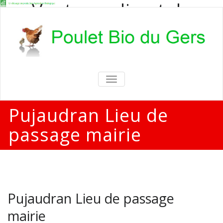
Vente en direct de
poulets bio
Vente en direct de poulets bio aux
particuliers et professionnels
TOGGLE
NAVIGATION
Pujaudran Lieu de
passage mairie
Pujaudran Lieu de passage
mairie