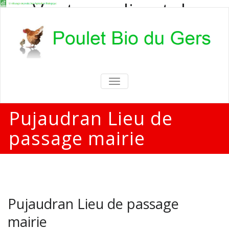
Vente en direct de
poulets bio
Vente en direct de poulets bio aux
particuliers et professionnels
TOGGLE
NAVIGATION
Pujaudran Lieu de
passage mairie
Pujaudran Lieu de passage
mairie