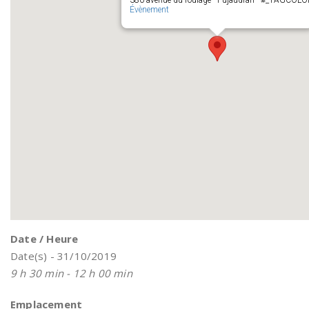
380 avenue du roulage - Pujaudran - #_TAGCOL
Évènement
Date / Heure
Date(s) - 31/10/2019
9 h 30 min - 12 h 00 min
Emplacement