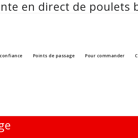
nte en direct de poulets 
ct de poulets bio aux particuliers et 
 confiance
Points de passage
Pour commander
C
ge