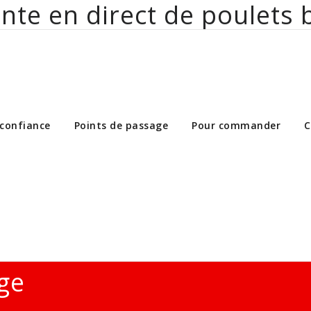
nte en direct de poulets 
ct de poulets bio aux particuliers et 
 confiance
Points de passage
Pour commander
C
ge