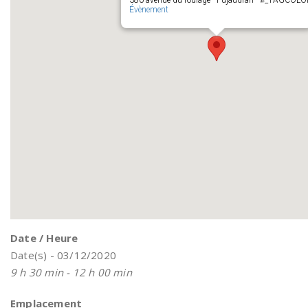
380 avenue du roulage - Pujaudran - #_TAGCOL
Évènement
Date / Heure
Date(s) - 03/12/2020
9 h 30 min - 12 h 00 min
Emplacement